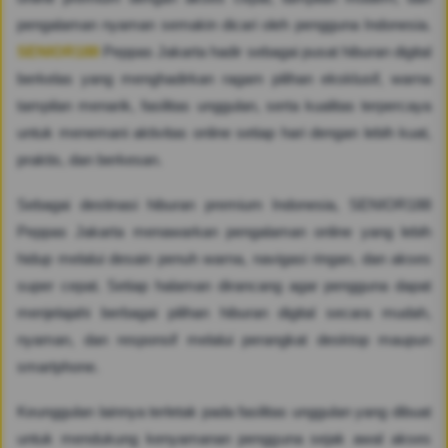
pengalaman nyaman semakin dicari oleh pengguna Indonesia.
SENIOR188
Peppas Jakarta hadir sebagai pusat hiburan digital
berkelas yang menghadirkan ragam pilihan eksklusif, warna
tampilan menarik, fasilitas unggulan, serta kualitas terpercaya
untuk menemani aktivitas online setiap hari dengan lebih kuat,
praktis, dan berkesan.
Sebagai destinasi hiburan premium Indonesia, SENIOR188
Peppas Jakarta menawarkan pengalaman online yang lebih
hidup melalui desain penuh warna, navigasi ringan, dan akses
super cepat. Setiap halaman dirancang agar pengguna dapat
menjelajahi berbagai pilihan hiburan digital secara mudah,
nyaman, dan responsif melalui perangkat desktop maupun
smartphone.
Keunggulan lainnya terletak pada fasilitas unggulan yang dibuat
untuk mendukung kenyamanan pengguna sejak awal akses