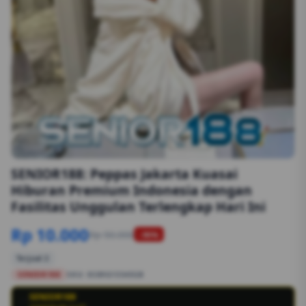
1/6
SENIOR188: Peppas Jakarta Kuasai
Hiburan Premium Indonesia dengan
Fasilitas Unggulan Terlengkap Hari Ini
Rp 10.000
Rp 50.000
-90%
Terjual 2
SENIOR188
SKU:
8S89G1554EGB
SENIOR188
💳