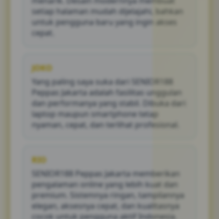
menarik. Desain modernnya membuat
setiap halaman mudah dijelajahi, bahkan
untuk pengguna baru yang ingin akses
cepat.
JOKO
Yang paling saya suka dari SENIOR188
Peppas Jakarta adalah fasilitas unggulan
dan performanya yang stabil. Dibuka dari
laptop maupun smartphone tetap
nyaman, cepat, dan terlihat profesional.
RIO
SENIOR188 Peppas Jakarta memberikan
pengalaman online yang lebih kuat dan
premium. Sistemnya ringan, tampilannya
elegan, aksesnya cepat, dan kualitasnya
cocok untuk pengguna aktif Indonesia.