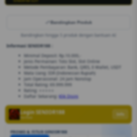
SENIOR188 SLOT
Bandingkan Produk
Bandingkan hingga 5 produk dengan bantuan AI
Informasi SENIOR188 :
Minimal Deposit: Rp.10.000,-
Jenis Permainan: Toto Slot, Slot Online
Metode Pembayaran: Bank, QRIS, E-Wallet, USDT
Mata Uang: IDR (Indonesian Rupiah)
Jam Operasional: 24 Jam Nonstop
Total Rating: 69.999.999
Rating: ⭐⭐⭐⭐⭐
Daftar Sekarang:
Klik Disini
Login SENIOR188
Info
Verified
PROMO & FITUR SENIOR188