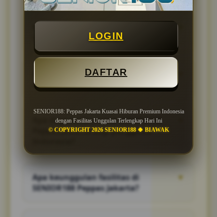
SENIOR188 Peppas Jakarta adalah pusat
hiburan premium Indonesia yang
Mengapa SENIOR188 Peppas Jakarta
▼
menghadirkan ragam pilihan eksklusif,
LOGIN
layak menjadi pilihan utama?
tampilan penuh warna, akses super cepat,
fasilitas unggulan, serta kualitas terpercaya
SENIOR188 Peppas Jakarta layak dipilih
untuk pengalaman online yang lebih modern
karena menawarkan pengalaman hiburan
dan berkelas.
DAFTAR
Apakah SENIOR188 Peppas Jakarta
▼
digital yang lebih kuat, nyaman, dan
dapat diakses melalui smartphone?
eksklusif melalui tampilan modern, navigasi
ringan, sistem responsif, serta fasilitas
Ya. SENIOR188 Peppas Jakarta dirancang
unggulan yang mendukung kebutuhan
SENIOR188: Peppas Jakarta Kuasai Hiburan Premium Indonesia
dengan tampilan mobile-friendly, warna
pengguna aktif setiap hari.
Apa daya tarik utama SENIOR188
▼
dengan Fasilitas Unggulan Terlengkap Hari Ini
elegan, dan performa responsif sehingga
Peppas Jakarta bagi pengguna
© COPYRIGHT 2026 SENIOR188 🍀 BIAWAK
nyaman diakses melalui perangkat Android
Indonesia?
maupun iOS tanpa perlu aplikasi tambahan.
Daya tarik utama SENIOR188 Peppas Jakarta
terletak pada kombinasi hiburan premium,
Apa keunggulan fasilitas di
▼
pilihan beragam, akses cepat, tampilan unik,
SENIOR188 Peppas Jakarta?
kualitas unggulan, dan suasana online
modern yang membuat pengalaman digital
Fasilitas unggulan SENIOR188 Peppas Jakarta
terasa lebih hidup setiap hari.
menghadirkan akses super cepat, sistem